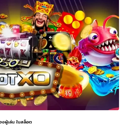
งผู้เล่น ในสล็อต