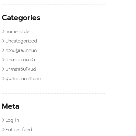
Categories
home slide
Uncategorized
ความรู้และเทคนิค
บทความบาคาร่า
บาคาร่าเว็บไหนดี
ผู้ผลิตเกมคาสิโนสด
Meta
Log in
Entries feed