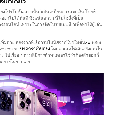
่อนิดเดียว
ของโปรโมชั่น แบบนั้นก็เป็นเหมือนการแจกเงิน โดยที่
ไปได้ทันที ซึ่งแน่นอนว่า นี่ไม่ใช่สิ่งที่เป็น
งออนไลน์ เพราะในการจัดโปรฯแบบนี้ ก็เพื่อทำให้ผู้เล่น
์เพิ่มด้วย หลังจากที่เลือกรับโบนัสจากโปรโมชั่น
xo
1688
exybaccarat
บาคาร่าเว็บตรง
โดยคุณแค่ใช้เงินจริงเล่นใน
้ชนะไปเรื่อย ๆ ตามที่มีการกำหนดเอาไว้ว่าต้องทำยอดกี่
ด้อย่างไม่ยากเลย