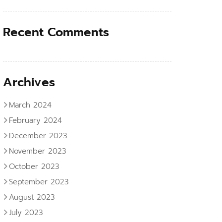
Recent Comments
Archives
March 2024
February 2024
December 2023
November 2023
October 2023
September 2023
August 2023
July 2023