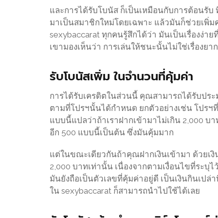
และการได้รับโบนัส ก็เป็นเหมือนกับการต้อนรับ ที่เว
มาเป็นสมาชิกใหม่โดยเฉพาะ แล้วมันก็ช่วยเพิ่ม
sexybaccarat ทุกคนรู้สึกได้ว่า มันเป็นเรื่องง่า
เขามองเห็นว่า การเล่นให้ชนะนั้นไม่ใช่เรื่องยา
รับโบนัสเพิ่ม ในจำนวนที่คุ้มค่า
การได้รับเครดิตในส่วนนี้ คุณสามารถได้รับป
ตามที่โปรฯนั้นได้กำหนด ยกตัวอย่างเช่น โปรฯที
แบบนี้แปลว่าถ้าเราฝากเข้ามาไม่เกิน 2,000 บาท ก
อีก 500 แบบนี้เป็นต้น ซึ่งมันคุ้มมาก
แต่ในขณะเดียวกันถ้าคุณฝากเงินเข้ามา ด้วยเงิน
2,000 บาทเท่านั้น เนื่องจากตามเงื่อนไขที่ระบุไ
มันยังถือเป็นตัวเลขที่คุ้มค่าอยู่ดี เป็นเงินกินเปล่าที
ใน sexybaccarat ก็สามารถนำไปใช้ได้เลย