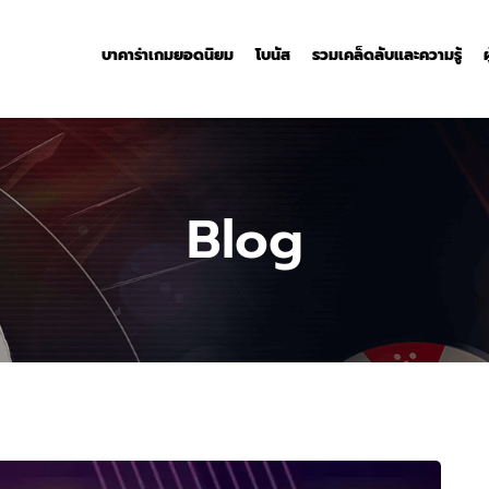
บาคาร่าเกมยอดนิยม
โบนัส
รวมเคล็ดลับและความรู้
Blog