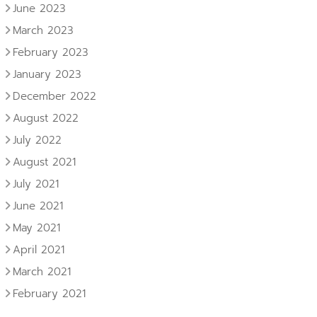
June 2023
March 2023
February 2023
January 2023
December 2022
August 2022
July 2022
August 2021
July 2021
June 2021
May 2021
April 2021
March 2021
February 2021