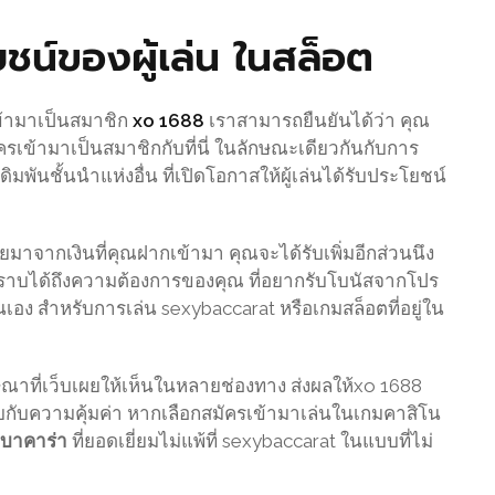
ชน์ของผู้เล่น ในสล็อต
เข้ามาเป็นสมาชิก
xo 1688
เราสามารถยืนยันได้ว่า คุณ
ัครเข้ามาเป็นสมาชิกกับที่นี่ ในลักษณะเดียวกันกับการ
มพันชั้นนำแห่งอื่น ที่เปิดโอกาสให้ผู้เล่นได้รับประโยชน์
มาจากเงินที่คุณฝากเข้ามา คุณจะได้รับเพิ่มอีกส่วนนึง
8 ทราบได้ถึงความต้องการของคุณ ที่อยากรับโบนัสจากโปร
ตนเอง สำหรับการเล่น sexybaccarat หรือเกมสล็อตที่อยู่ใน
าที่เว็บเผยให้เห็นในหลายช่องทาง ส่งผลให้xo 1688
้พบกับความคุ้มค่า หากเลือกสมัครเข้ามาเล่นในเกมคาสิโน
นบาคาร่า
ที่ยอดเยี่ยมไม่แพ้ที่ sexybaccarat ในแบบที่ไม่