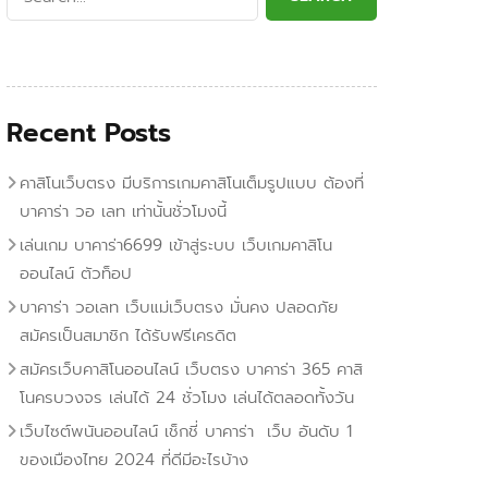
Recent Posts
คาสิโนเว็บตรง มีบริการเกมคาสิโนเต็มรูปแบบ ต้องที่
บาคาร่า วอ เลท เท่านั้นชั่วโมงนี้
เล่นเกม บาคาร่า6699 เข้าสู่ระบบ เว็บเกมคาสิโน
ออนไลน์ ตัวท็อป
บาคาร่า วอเลท เว็บแม่เว็บตรง มั่นคง ปลอดภัย
สมัครเป็นสมาชิก ได้รับฟรีเครดิต
สมัครเว็บคาสิโนออนไลน์ เว็บตรง บาคาร่า 365 คาสิ
โนครบวงจร เล่นได้ 24 ชั่วโมง เล่นได้ตลอดทั้งวัน
เว็บไซต์พนันออนไลน์ เช็กชี่ บาคาร่า เว็บ อันดับ 1
ของเมืองไทย 2024 ที่ดีมีอะไรบ้าง