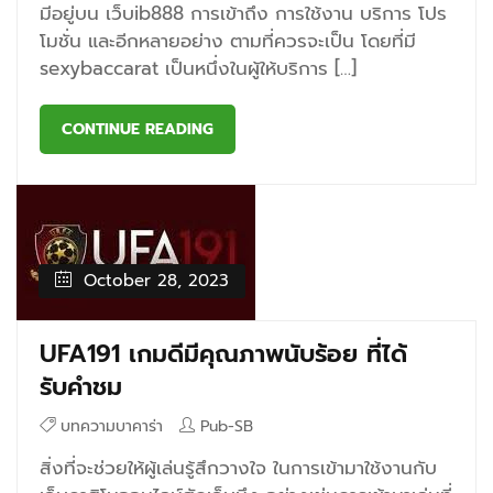
มีอยู่บน เว็บib888 การเข้าถึง การใช้งาน บริการ โปร
โมชั่น และอีกหลายอย่าง ตามที่ควรจะเป็น โดยที่มี
sexybaccarat เป็นหนึ่งในผู้ให้บริการ […]
CONTINUE READING
October 28, 2023
UFA191 เกมดีมีคุณภาพนับร้อย ที่ได้
รับคำชม
บทความบาคาร่า
Pub-SB
สิ่งที่จะช่วยให้ผู้เล่นรู้สึกวางใจ ในการเข้ามาใช้งานกับ