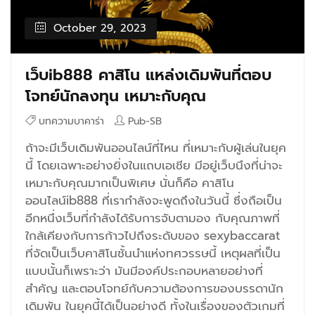
October 29, 2023
เว็บib888 คาสิโน แหล่งเดิมพันที่ตอบ
โจทย์นักลงทุน เหมาะกับคุณ
บทความบาคาร่า
Pub-SB
ถ้าจะมีเว็บเดิมพันออนไลน์ที่ไหน ที่เหมาะกับผู้เล่นในยุค
นี้ โดยเฉพาะอย่างยิ่งในแถบเอเชีย มีอยู่เว็บนึงที่น่าจะ
เหมาะกับคุณมากเป็นพิเศษ นั่นก็คือ คาสิโน
ออนไลน์ib888 ที่เรากำลังจะพูดถึงในวันนี้ ซึ่งถือเป็น
อีกหนึ่งเว็บที่กำลังได้รับการจับตามอง กับคุณภาพที่
ใกล้เคียงกับการก้าวไปถึงระดับของ sexybaccarat
ที่จัดเป็นเว็บคาสิโนชั้นนำแห่งทศวรรษนี้ เหตุผลที่เป็น
แบบนั้นก็เพราะว่า มันมีองค์ประกอบหลายอย่างที่
สำคัญ และตอบโจทย์กับความต้องการของบรรดานัก
เดิมพัน ในยุคนี้ได้เป็นอย่างดี ทั้งในเรื่องของตัวเกมที่