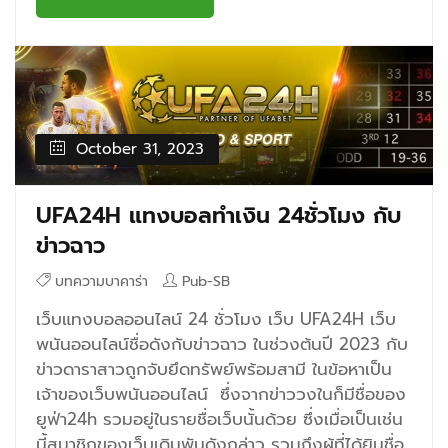
October 31, 2023
UFA24H แทงบอลทำเงิน 24ชั่วโมง กับ
ข่าวฉาว
บทความบาคาร่า
Pub-SB
เว็บแทงบอลออนไลน์ 24 ชั่วโมง เว็บ UFA24H เว็บ
พนันออนไลน์ชื่อดังกับข่าวฉาว ในช่วงต้นปี 2023 กับ
ข่าวดาราสาวถูกจับยึดทรัพย์พร้อมสามี ในข้อหาเป็น
เจ้าของเว็บพนันออนไลน์ ซึ่งจากข่าววงในก็มีชื่อของ
ยูฟ่า24h รวมอยู่ในรายชื่อเว็บนั้นด้วย ซึ่งเมื่อเป็นเช่น
นี้สมาชิกของเว็บเดิมพันดังกล่าว รวมถึงผู้ที่ได้ยินชื่อ