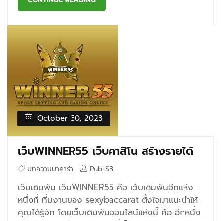
CONTINUE READING
October 30, 2023
เว็บWINNER55 เว็บคาสิโน สร้างรายได้
บทความบาคาร่า
Pub-SB
เว็บเดิมพัน เว็บWINNER55 คือ เว็บเดิมพันอีกแห่ง
หนึ่งที่ ที่มงานของ sexybaccarat ตั้งใจมาแนะนำให้
คุณได้รู้จัก โดยเว็บเดิมพันออนไลน์แห่งนี้ คือ อีกหนึ่ง