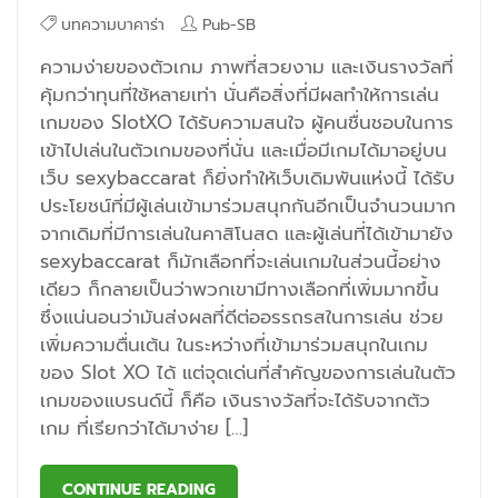
บทความบาคาร่า
Pub-SB
ความง่ายของตัวเกม ภาพที่สวยงาม และเงินรางวัลที่
คุ้มกว่าทุนที่ใช้หลายเท่า นั่นคือสิ่งที่มีผลทำให้การเล่น
เกมของ SlotXO ได้รับความสนใจ ผู้คนชื่นชอบในการ
เข้าไปเล่นในตัวเกมของที่นั่น และเมื่อมีเกมได้มาอยู่บน
เว็บ sexybaccarat ก็ยิ่งทำให้เว็บเดิมพันแห่งนี้ ได้รับ
ประโยชน์ที่มีผู้เล่นเข้ามาร่วมสนุกกันอีกเป็นจำนวนมาก
จากเดิมที่มีการเล่นในคาสิโนสด และผู้เล่นที่ได้เข้ามายัง
sexybaccarat ก็มักเลือกที่จะเล่นเกมในส่วนนี้อย่าง
เดียว ก็กลายเป็นว่าพวกเขามีทางเลือกที่เพิ่มมากขึ้น
ซึ่งแน่นอนว่ามันส่งผลที่ดีต่ออรรถรสในการเล่น ช่วย
เพิ่มความตื่นเต้น ในระหว่างที่เข้ามาร่วมสนุกในเกม
ของ Slot XO ได้ แต่จุดเด่นที่สำคัญของการเล่นในตัว
เกมของแบรนด์นี้ ก็คือ เงินรางวัลที่จะได้รับจากตัว
เกม ที่เรียกว่าได้มาง่าย […]
CONTINUE READING