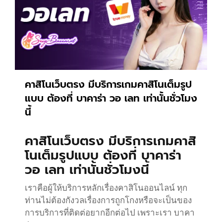
คาสิโนเว็บตรง มีบริการเกมคาสิโนเต็มรูป
แบบ ต้องที่ บาคาร่า วอ เลท เท่านั้นชั่วโมง
นี้
คาสิโนเว็บตรง มีบริการเกมคาสิ
โนเต็มรูปแบบ ต้องที่ บาคาร่า
วอ เลท เท่านั้นชั่วโมงนี้
เราคือผู้ให้บริการหลักเรื่องคาสิโนออนไลน์ ทุก
ท่านไม่ต้องกังวลเรื่องการถูกโกงหรือจะเป็นของ
การบริการที่ติดต่อยากอีกต่อไป เพราะเรา บาคา