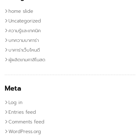
home slide
Uncategorized
ความรู้และเทคนิค
บทความบาคาร่า
บาคาร่าเว็บไหนดี
ผู้ผลิตเกมคาสิโนสด
Meta
Log in
Entries feed
Comments feed
WordPress.org