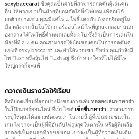
sexybaccarat
ซึ่งคุณเป็นฝ่ายที่สามารถกดดันผู้เล่นคน
อื่น ให้พวกเขาเป็นฝ่ายที่ยอมตัดใจทิ้งไพ่ยอมแพ้คุณได้
ยกตัวอย่างเช่น คุณมีแค่ไพ่ 4 โพธิ์แดง กับ 6 ดอกจิกอยู่ใน
มือ หลังจากนั้นในโป๊กเกอร์ออนไลน์ ไพ่ที่ถูกแจกลงมาบนก
องกลาง ได้ไพ่โพธิ์ดำหมดเลยทั้ง 3 ใบ ซึ่งถ้าเป็นการเล่นใน
ห้องที่มี 2-4 คน คุณสามารถใช้เงินของคุณในการกดดันคู่
แข่งที่ sexy baccarat และทำให้พวกเขาเชื่อว่า คุณกำลังมี
ไพ่ Flush หรือลุ้นไพ่ Flush อยู่ ซึ่งถ้าหากใครที่ไม่ได้มีไพ่
ใหญ่กว่าก็จะแพ้
กวาดเงินรางวัลให้เรียบ
สิ่งที่ยอดเยี่ยมที่สุดอย่างนึงของการเล่น
ทดลองเล่นบาคาร่า
ในโป๊กเกอร์ออนไลน์ ที่เว็บไซต์
เซ็กซี่บาคาร่า
เราสามารถ
ระบุให้คุณได้อย่างชัดเจนว่า ในเกมนี้ ผู้ที่เป็นฝ่ายชนะใน
เกม ไม่ว่าจะเป็นผู้ที่มีอันดับไพ่สูงสุดในตานั้น หรือผู้ที่เหลือ
รอดอยู่เป็นคนสุดท้ายของเกม เขาจะเป็นผู้ที่กวาดเงินเดิม