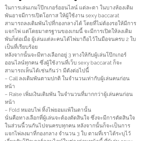
ในการเล่นเกมโป๊กเกอร์ออนไลน์ แต่ละตา ในบางห้องเดิม
พันอาจมีการเปิดโอกาส ให้ผู้ใช้งาน sexy baccarat
สามารถลงเดิมพันไปที่กองกลางได้ โดยที่ไม่ต้องรอให้มีการ
แจกไพ่ แต่โดยมาตรฐานของเกมนี้ จะมีการเปิดให้ลงเดิม
พันก็ต่อเมื่อ ผู้เล่นแต่ละคนได้ไพ่มาถือไว้ในมือจนครบ 2 ใบ
เป็นที่เรียบร้อย
หลังจากนั้นจะมีทางเลือกอยู่ 3 ทางให้กับผู้เล่นโป๊กเกอร์
ออนไลน์ทุกคน ซึ่งผู้ใช้งานที่เว็บ sexy baccarat ก็จะ
สามารถเห็นได้เช่นกันว่า มีดังต่อไปนี้
– Call ลงเดิมพันตามปกติ ในจำนวนเท่ากับผู้เล่นคนก่อน
หน้า
– Raise เพิ่มเงินเดิมพัน ในจำนวนที่มากกว่าผู้เล่นคนก่อน
หน้า
– Fold หมอบไพ่ ทิ้งไพ่ยอมแพ้ในตานั้น
นั่นคือทางเลือกที่ผู้เล่นจะต้องตัดสินใจ ซึ่งจะมีการตัดสินใจ
ในส่วนนี้วนกันไปจนครบทุกคน หลังจากนั้นก็จะเป็นการ
แจกไพ่ลงมาที่กองกลาง จำนวน 3 ใบ ตามที่เราได้ระบุไว้