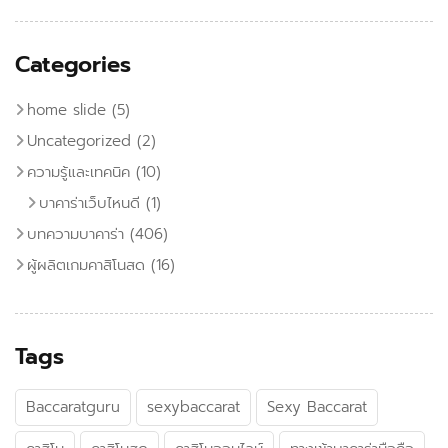
Categories
home slide
(5)
Uncategorized
(2)
ความรู้และเทคนิค
(10)
บาคาร่าเว็บไหนดี
(1)
บทความบาคาร่า
(406)
ผู้ผลิตเกมคาสิโนสด
(16)
Tags
Baccaratguru
sexybaccarat
Sexy Baccarat