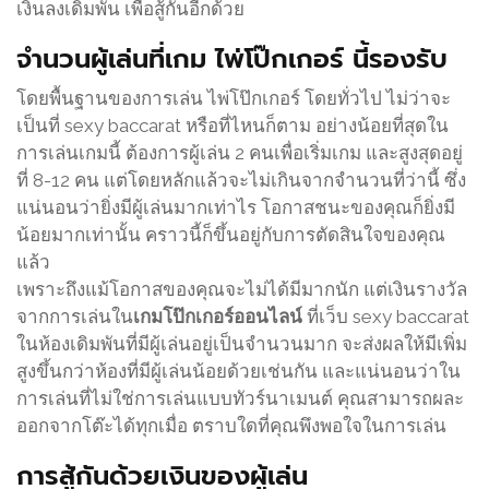
เงินลงเดิมพัน เพื่อสู้กันอีกด้วย
จำนวนผู้เล่นที่เกม ไพ่โป๊กเกอร์ นี้รองรับ
โดยพื้นฐานของการเล่น ไพ่โป๊กเกอร์ โดยทั่วไป ไม่ว่าจะ
เป็นที่ sexy baccarat หรือที่ไหนก็ตาม อย่างน้อยที่สุดใน
การเล่นเกมนี้ ต้องการผู้เล่น 2 คนเพื่อเริ่มเกม และสูงสุดอยู่
ที่ 8-12 คน แต่โดยหลักแล้วจะไม่เกินจากจำนวนที่ว่านี้ ซึ่ง
แน่นอนว่ายิ่งมีผู้เล่นมากเท่าไร โอกาสชนะของคุณก็ยิ่งมี
น้อยมากเท่านั้น คราวนี้ก็ขึ้นอยู่กับการตัดสินใจของคุณ
แล้ว
เพราะถึงแม้โอกาสของคุณจะไม่ได้มีมากนัก แต่เงินรางวัล
จากการเล่นใน
เกมโป๊กเกอร์ออนไลน์
ที่เว็บ sexy baccarat
ในห้องเดิมพันที่มีผู้เล่นอยู่เป็นจำนวนมาก จะส่งผลให้มีเพิ่ม
สูงขึ้นกว่าห้องที่มีผู้เล่นน้อยด้วยเช่นกัน และแน่นอนว่าใน
การเล่นที่ไม่ใช่การเล่นแบบทัวร์นาเมนต์ คุณสามารถผละ
ออกจากโต๊ะได้ทุกเมื่อ ตราบใดที่คุณพึงพอใจในการเล่น
การสู้กันด้วยเงินของผู้เล่น