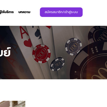
ผู้ให้บริการ
บทความ
สมัครสมาชิก/เข้าสู่ระบบ
บย์