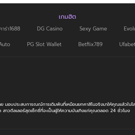
เกมฮิต
คาร่า1688
DG Casino
Sexy Game
Evol
Auto
PG Slot Wallet
Betflix789
Ufabe
 มอบประสบการณณ์การเดิมพันที่เหมือนยกคาสิโนจริงมาให้คุณแล้วในโ
สาวดีลเลอร์สุดเซ็กซี่ที่จะเป็นผู้ให้ความบันเทิงแก่คุณตลอด 24 ชั่วโมง