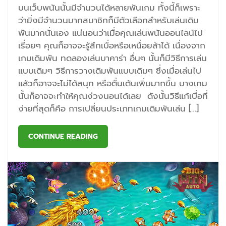
บนเว็บพนันนั้นมีจำนวนได้หลายพันเกม ทั้งนี้ก็เพราะ
ว่ายิ่งมีจำนวนมากสมาชิกก็มีตัวเลือกสำหรับเล่นเดิม
พันมากนั่นเอง แน่นอนว่าเมื่อคุณเล่นพนันออนไลน์ไป
เรื่อยๆ คุณก็อาจจะรู้สึกเบื่อหรือเหนื่อยล้าได้ เนื่องจาก
เกมเดิมพัน ทดลองเล่นบาคาร่า อื่นๆ นั้นก็มีวิธีการเล่น
แบบเดิมๆ วิธีการวางเดิมพันแบบเดิมๆ ซึ่งเมื่อเล่นไป
แล้วก็อาจจะไม่ได้สนุก หรือตื่นเต้นเพิ่มมากขึ้น บางเกม
นั้นก็อาจจะทำให้คุณง่วงนอนได้เลย ดังนั้นวิธีแก้เบื่อที่
ง่ายที่สุดก็คือ การเปลี่ยนประเภทเกมเดิมพันเล่น […]
CONTINUE READING