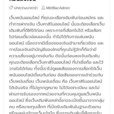
บทความบาคาร่า
MktBacAdmin
เว็บพนันออนไลน์ ที่คุณจะเลือกเดิมพันก่อนสมัคร และ
ทำการฝากเงิน เว็บคาสิโนออนไลน์ นั้นจะต้องเลือกเว็บ
เดิมพันที่ดีให้ได้ก่อน เพราะการที่เลือกไม่ได้ หรือเลือก
ไปก่อนเดี๋ยวอ่อนเองนั้น ทำไม่ได้กับการเล่นพนัน
ออนไลน์ เนื่องจากมีเรื่องของเงินเข้ามาเกี่ยวข้อง และ
การโอนเงินเข้าบัญชีของใครที่คุณไม่รู้จักก็ถือว่ามี
ความเสี่ยงอยู่มากเช่นกัน ดังนั้นก่อนลงเงินเดิมพัน
คุณจะต้องเลือกเว็บคาสิโนออนไลน์ ที่น่าเชื่อถือ และไว้
วางใจได้ก่อน ทั้งนี้เราไปดูผลเสียของการเลือกได้เว็บ
พนันออนไลน์เถื่อนกันก่อน ข้อเสียของการเข้าร่วมกับ
เว็บพนันเถื่อน เว็บพนันเถื่อน คือ เว็บคาสิโนออนไลน์
ได้เงินจริง ที่ไม่ถูกกฏหมาย ไม่ได้จดทะเบียน และไม่
ผ่านการรับรองจากหน่วยงานที่ควบคุมดูแลเว็บพนัน
ออนไลน์ ซึ่งเว็บเดิมพันเหล่านี้อาจจะเปิดขึ้นมาจากกลุ่ม
คน หรือนายทุนเล็กๆ ที่เปิดรับเดิมพันในฐานะตัวแทน
หรือเอเย่นต์จากเว็บเจ้ามือ ซึ่งการเดิมพันก็คือการรับ