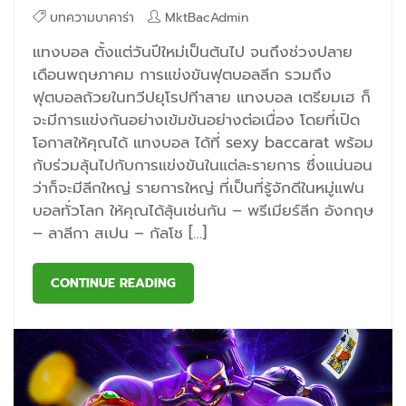
บทความบาคาร่า
MktBacAdmin
แทงบอล ตั้งแต่วันปีใหม่เป็นต้นไป จนถึงช่วงปลาย
เดือนพฤษภาคม การแข่งขันฟุตบอลลีก รวมถึง
ฟุตบอลถ้วยในทวีปยุโรปทีาสาย แทงบอล เตรียมเฮ ก็
จะมีการแข่งกันอย่างเข้มข้นอย่างต่อเนื่อง โดยที่เปิด
โอกาสให้คุณได้ แทงบอล ได้ที่ sexy baccarat พร้อม
กับร่วมลุ้นไปกับการแข่งขันในแต่ละรายการ ซึ่งแน่นอน
ว่าก็จะมีลีกใหญ่ รายการใหญ่ ที่เป็นที่รู้จักดีในหมู่แฟน
บอลทั่วโลก ให้คุณได้ลุ้นเช่นกัน – พรีเมียร์ลีก อังกฤษ
– ลาลีกา สเปน – กัลโช […]
CONTINUE READING