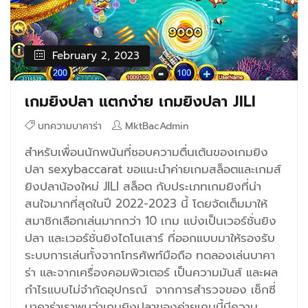
February 2, 2023
เกมยิงปลา แตกง่าย เกมยิงปลา JILI
บทความบาคาร่า
MktBacAdmin
สำหรับเพื่อนนักพนันที่ชอบความตื่นเต้นของเกมยิง
ปลา sexybaccarat ขอแนะนำค่ายเกมสล็อตและเกมส์
ยิงปลาน้องใหม่ JILI สล็อต กับประเภทเกมยิงที่น่า
สนใจมากที่สุดในปี 2022-2023 นี้ โดยจัดเต็มมาให้
สมาชิกเลือกเล่นมากกว่า 10 เกม แบ่งเป็นเวอร์ชั่นยิง
ปลา และเวอร์ชั่นยิงไดโนเสาร์ ที่ออกแบบมาให้รองรับ
ระบบการเล่นทั้งจากโทรศัพท์มือถือ ทดลองเล่นบาคา
ร่า และจากเครื่องคอมพิวเตอร์ เป็นความมันส์ และผล
กำไรแบบไม่จำกัดอุปกรณ์ จากการสำรวจของ เซ็กซี่
บาคาร่าเราพบว่าเกมยิงปลาของค่ายเกมนี้มีความ