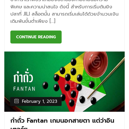
พิเศษ และความน่าสนใจ ดังนี้ สำหรับการเริ่มต้นยิง
ปลาที่ JILI สล็อตนั้น สามารถเริ่มเล่นได้ด้วยจำนวนเงิน
เดิมพันขั้นต่ำเพียง […]
CONTINUE READING
February 1, 2023
กำถั่ว Fantan เกมนอกสายตา แต่ว่าอิน