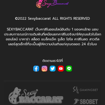
©2022 Sexybaccarat ALL RIGHTS RESERVED
SEXYBACCARAT เว็บคาสิโนออนไลน์อันดับ 1 ของคนไทย มอบ
ประสบการณณ์การเดิมพันที่เหมือนยกคาสิโนจริงมาให้คุณแล้วในโลก
ออนไลน์ บาคาร่า สล็อต แบล็คแจ็ค รูเล็ต ไฮโล คาสิโนสด สาวดีล
เลอร์สุดเซ็กซี่ที่จะเป็นผู้ให้ความบันเทิงแก่คุณตลอด 24 ชั่วโมง
ติดตามเราได้ที่